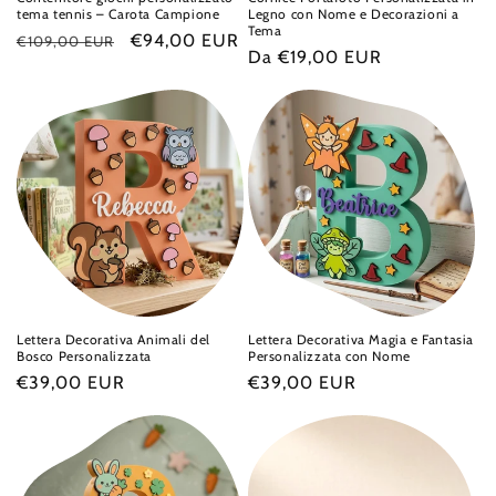
tema tennis – Carota Campione
Legno con Nome e Decorazioni a
Tema
Prezzo
Prezzo
€94,00 EUR
€109,00 EUR
Prezzo
Da €19,00 EUR
di
scontato
di
listino
listino
Lettera Decorativa Animali del
Lettera Decorativa Magia e Fantasia
Bosco Personalizzata
Personalizzata con Nome
Prezzo
€39,00 EUR
Prezzo
€39,00 EUR
di
di
listino
listino