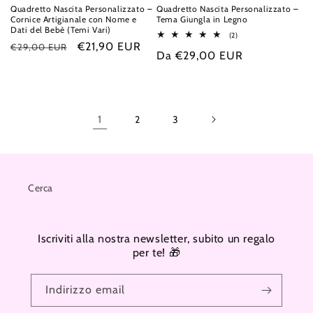
Quadretto Nascita Personalizzato –
Quadretto Nascita Personalizzato –
Cornice Artigianale con Nome e
Tema Giungla in Legno
Dati del Bebè (Temi Vari)
2
(2)
Prezzo
Prezzo
€21,90 EUR
recensioni
€29,00 EUR
Prezzo
Da €29,00 EUR
totali
di
scontato
di
listino
listino
1
2
3
Cerca
Iscriviti alla nostra newsletter, subito un regalo
per te! 🎁
Indirizzo email