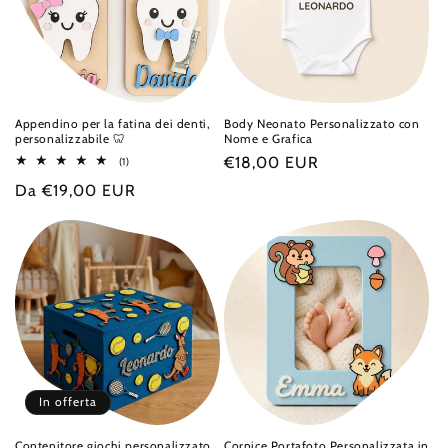
i
o
n
e
Appendino per la fatina dei denti,
Body Neonato Personalizzato con
personalizzabile 🦷
Nome e Grafica
:
Prezzo
€18,00 EUR
1
(1)
recensioni
di
Prezzo
Da €19,00 EUR
totali
listino
di
listino
In offerta
Contenitore giochi personalizzato
Cornice Portafoto Personalizzata in