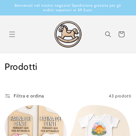
Vai
Benvenuti nel nostro negozio! Spedizione gratuita per gli
direttamente
ordini superiori ai 59 Euro.
ai contenuti
Carrello
C
Prodotti
o
l
43 prodotti
Filtra e ordina
l
e
z